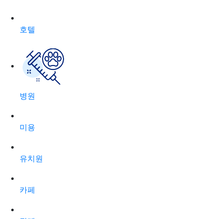
호텔
병원
미용
유치원
카페