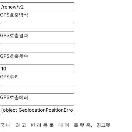
GPS호출방식
GPS호출결과
GPS호출횟수
GPS쿠키
GPS호출에러
국
내
최
고
반
려
동
물
대
여
플
랫
폼,
띵크펫